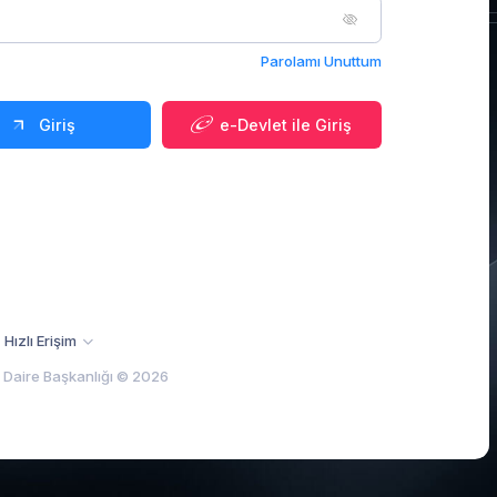
Parolamı Unuttum
Giriş
e-Devlet ile Giriş
Hızlı Erişim
m Daire Başkanlığı © 2026