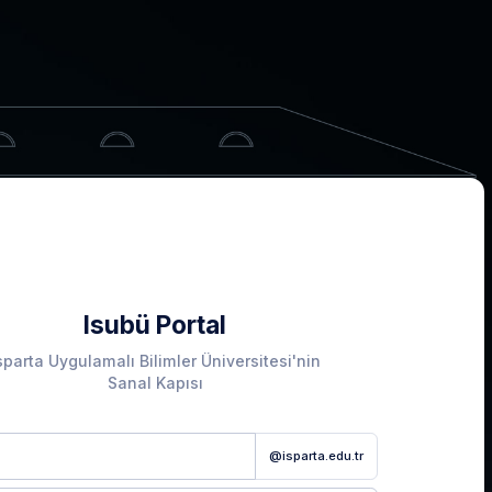
Isubü Portal
sparta Uygulamalı Bilimler Üniversitesi'nin
Sanal Kapısı
@isparta.edu.tr