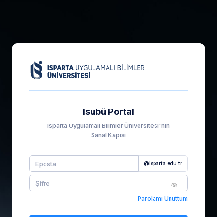
Isubü Portal
Isparta Uygulamalı Bilimler Üniversitesi'nin
Sanal Kapısı
@isparta.edu.tr
Parolamı Unuttum